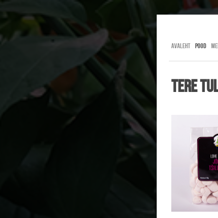
Lohe Kind
AVALEHT
POOD
ME
Tere Tu