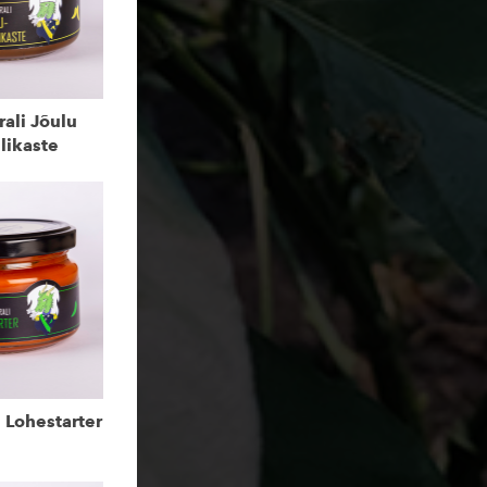
ali Jõulu
likaste
 Lohestarter