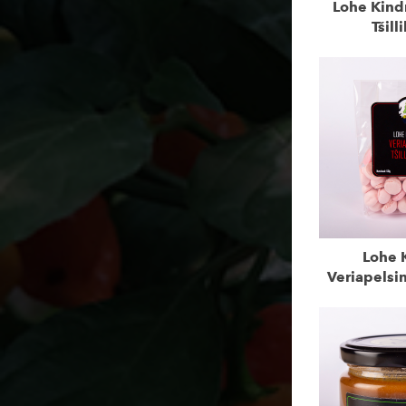
Lohe Kindr
Tšil
Lohe K
Veriapelsin