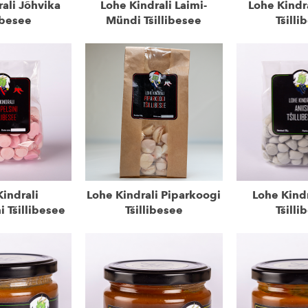
ali Jõhvika
Lohe Kindrali Laimi-
Lohe Kindra
libesee
Mündi Tšillibesee
Tšilli
indrali
Lohe Kindrali Piparkoogi
Lohe Kindr
i Tšillibesee
Tšillibesee
Tšilli