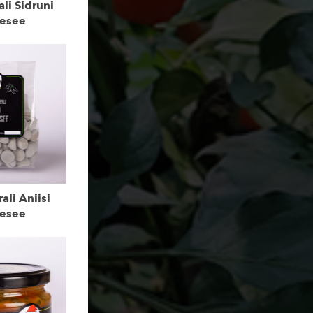
li Sidruni
besee
ali Aniisi
besee