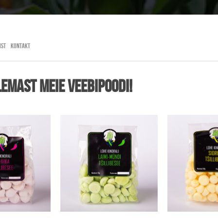
ral
IST
KONTAKT
lemast meie veebipoodi!