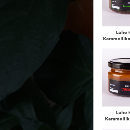
Lohe K
Karamellika
Lohe K
Karamellik